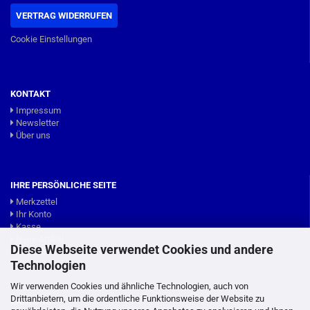
VERTRAG WIDERRUFEN
Cookie Einstellungen
KONTAKT
Impressum
Newsletter
Über uns
IHRE PERSÖNLICHE SEITE
Merkzettel
Ihr Konto
Kasse
Neue Artikel
Diese Webseite verwendet Cookies und andere
Angebote
Technologien
Wir verwenden Cookies und ähnliche Technologien, auch von
Drittanbietern, um die ordentliche Funktionsweise der Website zu
ZAHLUNG