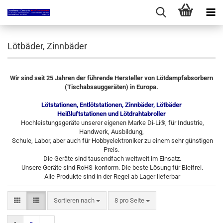
Lötbäder, Zinnbäder
Wir sind seit 25 Jahren der führende Hersteller von Lötdampfabsorbern
(Tischabsauggeräten) in Europa.
Lötstationen, Entlötstationen, Zinnbäder, Lötbäder
Heißluftstationen und Lötdrahtabroller
Hochleistungsgeräte unserer eigenen Marke Di-Li®, für Industrie,
Handwerk, Ausbildung,
Schule, Labor, aber auch für Hobbyelektroniker zu einem sehr günstigen
Preis.
Die Geräte sind tausendfach weltweit im Einsatz.
Unsere Geräte sind RoHS-konform. Die beste Lösung für Bleifrei.
Alle Produkte sind in der Regel ab Lager lieferbar
Sortieren nach
pro Seite
Sortieren nach
8 pro Seite