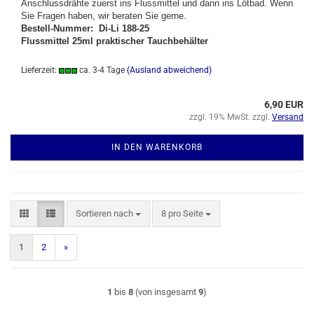
Anschlussdrähte zuerst ins Flussmittel und dann ins Lötbad. Wenn
Sie Fragen haben, wir beraten Sie gerne.
Bestell-Nummer:
Di-Li 188-25
Flussmittel 25ml praktischer Tauchbehälter
Lieferzeit:
ca. 3-4 Tage
(Ausland abweichend)
6,90 EUR
zzgl. 19% MwSt. zzgl.
Versand
IN DEN WARENKORB
Sortieren nach
pro Seite
Sortieren nach
8 pro Seite
1
2
»
1
bis
8
(von insgesamt
9
)