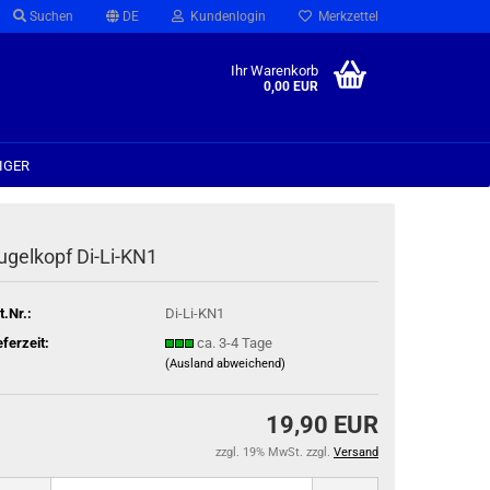
Suchen
DE
Kundenlogin
Merkzettel
Ihr Warenkorb
0,00 EUR
IGER
ugelkopf Di-Li-KN1
t.Nr.:
Di-Li-KN1
eferzeit:
ca. 3-4 Tage
(Ausland abweichend)
19,90 EUR
zzgl. 19% MwSt. zzgl.
Versand