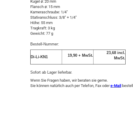
Kugel ø: 20 mm
Flansch ø: 15 mm
Kameraschraube: 1/4"
Stativanschluss: 3/8" + 1/4"
Höhe: 55 mm
Tragkraft: 3 kg
Gewicht: 77 g
Bestell-Nummer:
23,68 incl.
19,90 + MwSt.
Di-Li-KN1
MwSt.
Sofort ab Lager lieferbar.
Wenn Sie Fragen haben, wir beraten sie gerne.
Sie können natürlich auch per Telefon, Fax oder
e-Mail
bestel