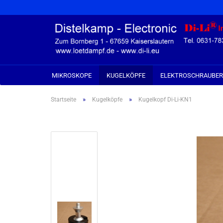
MIKROSKOPE
KUGELKÖPFE
ELEKTROSCHRAUBER
»
»
Startseite
Kugelköpfe
Kugelkopf Di-Li-KN1