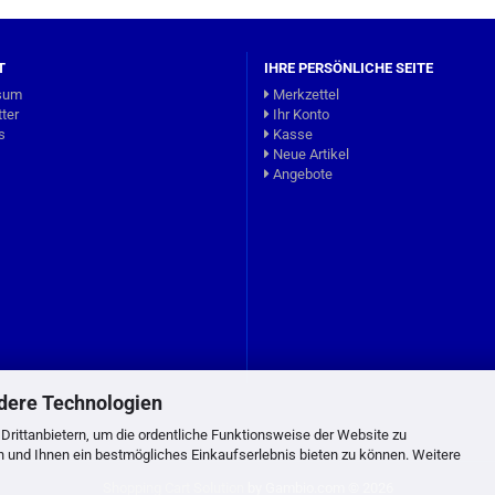
T
IHRE PERSÖNLICHE SEITE
sum
Merkzettel
ter
Ihr Konto
s
Kasse
Neue Artikel
Angebote
dere Technologien
rittanbietern, um die ordentliche Funktionsweise der Website zu
n und Ihnen ein bestmögliches Einkaufserlebnis bieten zu können. Weitere
Shopping Cart Solution
by Gambio.com © 2026