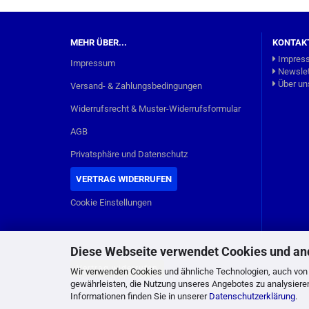
MEHR ÜBER...
KONTAK
Impres
Impressum
Newslet
Über un
Versand- & Zahlungsbedingungen
Widerrufsrecht & Muster-Widerrufsformular
AGB
Privatsphäre und Datenschutz
VERTRAG WIDERRUFEN
Cookie Einstellungen
Diese Webseite verwendet Cookies und an
Vertrag widerrufen
Wir verwenden Cookies und ähnliche Technologien, auch von D
gewährleisten, die Nutzung unseres Angebotes zu analysiere
Informationen finden Sie in unserer
Datenschutzerklärung
.